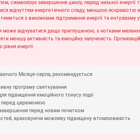
ом, символізує завершення циклу, період низької енергії т
тися відчуттям енергетичного спаду, меншою яскравістю е
атиметься з викликами підтримання енергії та ентузіазму у
 може відчуватися дещо приглушеною, з нотками меланхол
и меншу активність та емоційну залученість. Організаці
 рівня енергії.
даючого Місяця-серпа, рекомендується:
сивну програму святкування
для підвищення емоційного тонусу події
т перед церемонією
 завершення перед новим початком
гостей, враховуючи можливу підвищену втомлюваність