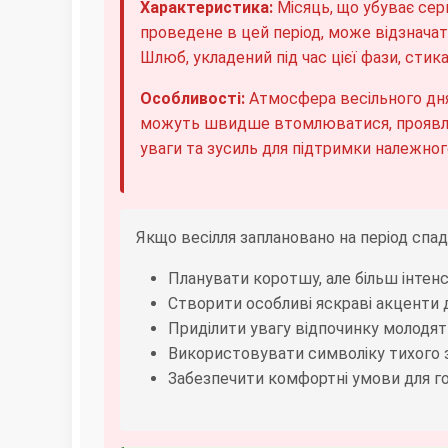
Характеристика:
Місяць, що убуває серп
проведене в цей період, може відзнача
Шлюб, укладений під час цієї фази, стик
Особливості:
Атмосфера весільного дня
можуть швидше втомлюватися, проявлят
уваги та зусиль для підтримки належного
Якщо весілля заплановано на період спа
Планувати коротшу, але більш інтен
Створити особливі яскраві акценти 
Приділити увагу відпочинку молодя
Використовувати символіку тихого
Забезпечити комфортні умови для 