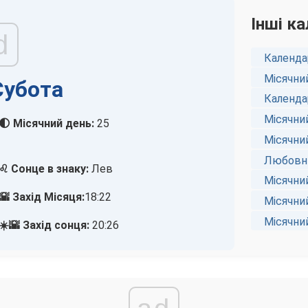
Інші ка
d
Календа
Місячни
Субота
Календа
Місячний
🌓 Місячний день:
25
Місячни
Любовни
♌ Сонце в знаку:
Лев
Місячни
🌇 Захід Місяця:
18:22
Місячни
Місячни
☀️🌇 Захід сонця:
20:26