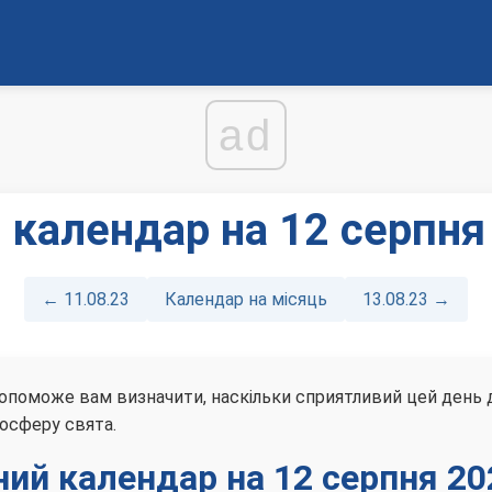
ad
 календар на 12 серпня
← 11.08.23
Календар на місяць
13.08.23 →
опоможе вам визначити, наскільки сприятливий цей день для
осферу свята.
ний календар на 12 серпня 20