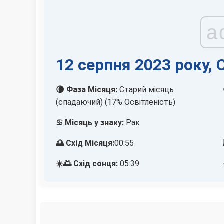
a
12 серпня 2023 року, 
🌘 Фаза Місяця:
Старий місяць
(спадаючий) (17% Освітленість)
♋ Місяць у знаку:
Рак
🌅 Схід Місяця:
00:55
☀️🌅 Схід сонця:
05:39