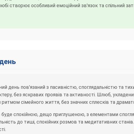
бі створює особливий емоційний зв'язок та спільний зат
 день
ий день пов'язаний з пасивністю, споглядальністю та тих
теру, без яскравих проявів та активності. Шлюб, укладени
 ритмом сімейного життя, без значних сплесків та драмати
буде спокійною, дещо приглушеною, з елементами спогляд
льність до тиші, спокійних розмов та медитативних станів
ті.