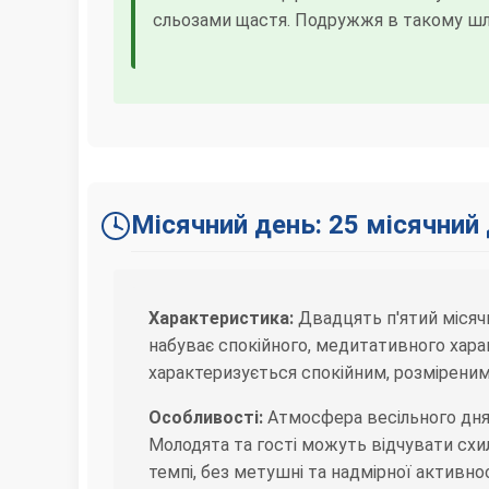
сльозами щастя. Подружжя в такому шлю
Місячний день: 25 місячний
Характеристика:
Двадцять п'ятий місячн
набуває спокійного, медитативного харак
характеризується спокійним, розміреним
Особливості:
Атмосфера весільного дня 
Молодята та гості можуть відчувати схи
темпі, без метушні та надмірної активнос