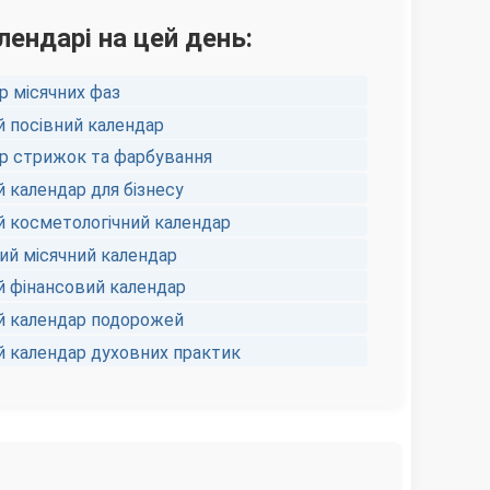
лендарі на цей день:
р місячних фаз
й посівний календар
р стрижок та фарбування
 календар для бізнесу
й косметологічний календар
й місячний календар
й фінансовий календар
й календар подорожей
й календар духовних практик