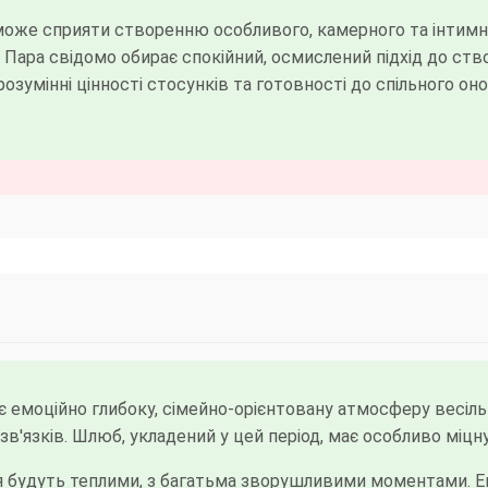
 може сприяти створенню особливого, камерного та інтимно
в. Пара свідомо обирає спокійний, осмислений підхід до ст
умінні цінності стосунків та готовності до спільного онов
 емоційно глибоку, сімейно-орієнтовану атмосферу весіль
 зв'язків. Шлюб, укладений у цей період, має особливо міцн
 будуть теплими, з багатьма зворушливими моментами. Е