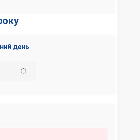
року
ний день
⚪
: