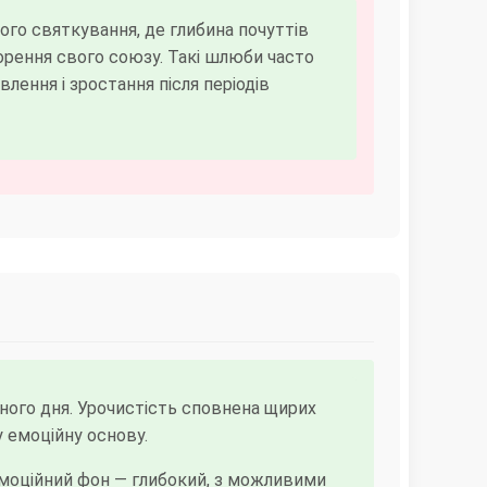
го святкування, де глибина почуттів
ворення свого союзу. Такі шлюби часто
лення і зростання після періодів
ного дня. Урочистість сповнена щирих
у емоційну основу.
моційний фон — глибокий, з можливими