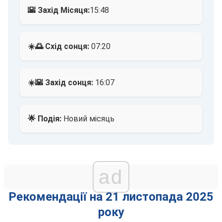
🌇 Захід Місяця:
15:48
☀️🌅 Схід сонця:
07:20
☀️🌇 Захід сонця:
16:07
🌟 Подія:
Новий місяць
ad
Рекомендації на 21 листопада 2025
року