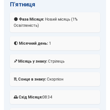
П'ятниця
🌑 Фаза Місяця:
Новий місяць (1%
Освітленість)
🌓 Місячний день:
1
♐ Місяць у знаку:
Стрілець
♏ Сонце в знаку:
Скорпіон
🌅 Схід Місяця:
08:34