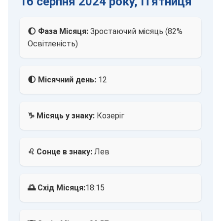
16 серпня 2024 року, П'ятниця
🌔 Фаза Місяця:
Зростаючий місяць (82%
Освітленість)
🌓 Місячний день:
12
♑ Місяць у знаку:
Козеріг
♌ Сонце в знаку:
Лев
🌅 Схід Місяця:
18:15