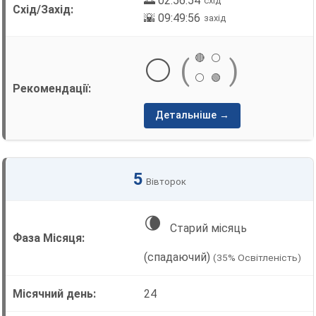
🌅 02:56:54
схід
🌇 09:49:56
захід
🔴
⚪
⚪
(
)
⚪
🟢
Детальніше →
5
Вівторок
🌘
Старий місяць
(спадаючий)
(35% Освітленість)
24