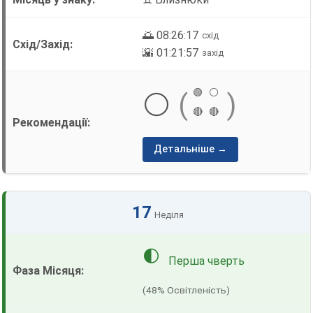
🌅 08:26:17
схід
🌇 01:21:57
захід
🟢
⚪
⚪
(
)
🔴
🔴
Детальніше →
17
Неділя
🌓
Перша чверть
(48% Освітленість)