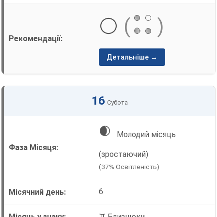
🟢
⚪
⚪
(
)
🔴
🟢
Детальніше →
16
Субота
🌒
Молодий місяць
(зростаючий)
(37% Освітленість)
6
♊ Близнюки