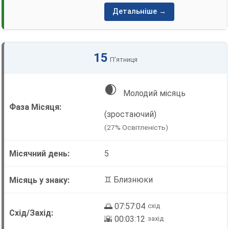
Детальніше →
15
П'ятниця
🌒
Молодий місяць
(зростаючий)
(27% Освітленість)
5
♊ Близнюки
🌅 07:57:04
схід
🌇 00:03:12
захід