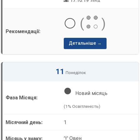
🌇 17:16:19
захід
🔴
🔴
⚪
(
)
🟢
⚪
Детальніше →
11
Понеділок
🌑
Новий місяць
(1% Освітленість)
1
♈ Овен