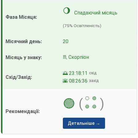
🌖
Спадаючий місяць
(75% Освітленість)
20
♏ Скорпіон
🌅 23:18:11
схід
🌇 08:26:36
захід
⚪
🟢
🟢
(
)
🟢
🟢
Детальніше →