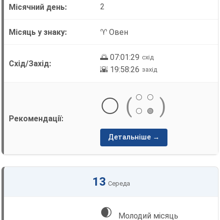
2
♈ Овен
🌅 07:01:29
схід
🌇 19:58:26
захід
⚪
⚪
⚪
(
)
⚪
🟢
Детальніше →
13
Середа
🌒
Молодий місяць