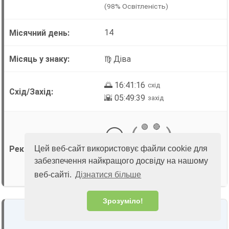
(98% Освітленість)
14
♍ Діва
🌅 16:41:16
схід
🌇 05:49:39
захід
🟢
🔴
⚪
(
)
🟢
⚪
Цей веб-сайт використовує файли cookie для
забезпечення найкращого досвіду на нашому
Детальніше →
веб-сайті.
Дізнатися більше
Зрозуміло!
25
Понеділок