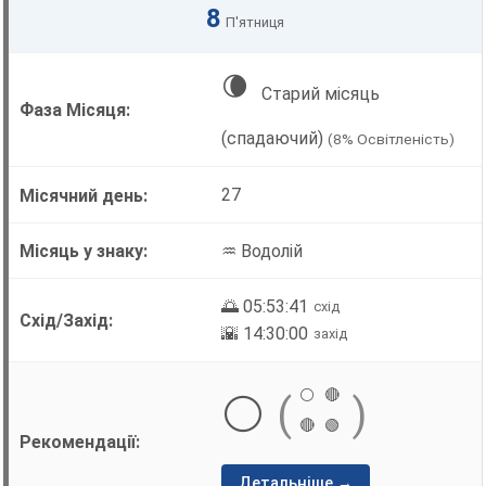
8
П'ятниця
🌘
Старий місяць
(спадаючий)
(8% Освітленість)
27
♒ Водолій
🌅 05:53:41
схід
🌇 14:30:00
захід
⚪
🔴
⚪
(
)
🔴
🟢
Детальніше →