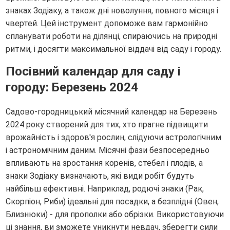
знаках Зодіаку, а також дні новолуння, повного місяця і
чвертей. Цей інструмент допоможе вам гармонійно
спланувати роботи на ділянці, спираючись на природні
ритми, і досягти максимальної віддачі від саду і городу.
Посівний календар для саду і
городу: Березень 2024
Садово-городницький місячний календар на Березень
2024 року створений для тих, хто прагне підвищити
врожайність і здоров'я рослин, слідуючи астрологічним
і астрономічним даним. Місячні фази безпосередньо
впливають на зростання коренів, стебел і плодів, а
знаки Зодіаку визначають, які види робіт будуть
найбільш ефективні. Наприклад, родючі знаки (Рак,
Скорпіон, Риби) ідеальні для посадки, а безплідні (Овен,
Близнюки) - для прополки або обрізки. Використовуючи
ці знання, ви зможете уникнути невдач, зберегти сили