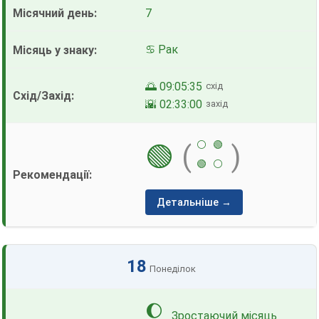
7
♋ Рак
🌅 09:05:35
схід
🌇 02:33:00
захід
⚪
🟢
🟢
(
)
🟢
⚪
Детальніше →
18
Понеділок
🌔
Зростаючий місяць