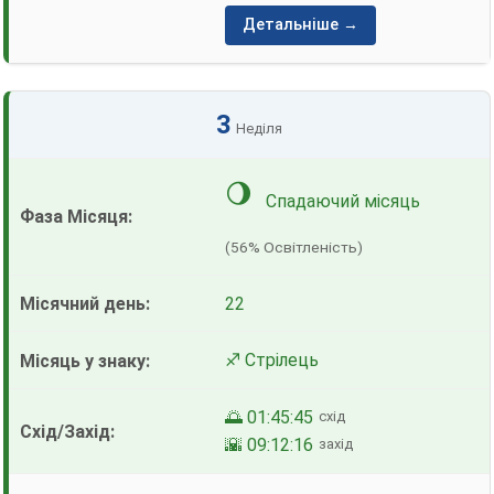
Детальніше →
3
Неділя
🌖
Спадаючий місяць
(56% Освітленість)
22
♐ Стрілець
🌅 01:45:45
схід
🌇 09:12:16
захід