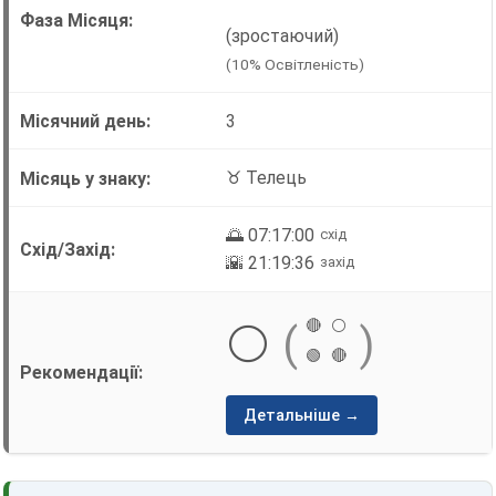
(зростаючий)
(10% Освітленість)
3
♉ Телець
🌅 07:17:00
схід
🌇 21:19:36
захід
🔴
⚪
⚪
(
)
🟢
🔴
Детальніше →