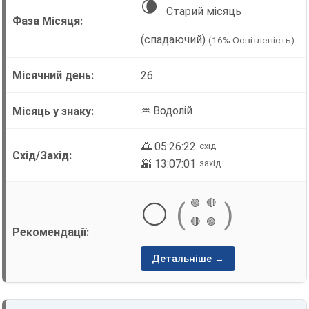
🌘
Старий місяць
(спадаючий)
(16% Освітленість)
26
♒ Водолій
🌅 05:26:22
схід
🌇 13:07:01
захід
🟢
🔴
⚪
(
)
🔴
🟢
Детальніше →