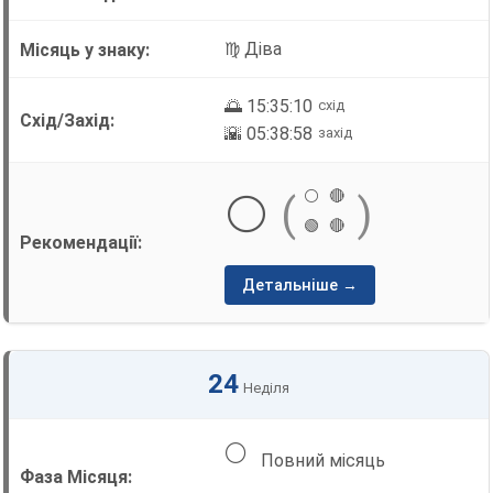
♍ Діва
🌅 15:35:10
схід
🌇 05:38:58
захід
⚪
🔴
⚪
(
)
🟢
🔴
Детальніше →
24
Неділя
🌕
Повний місяць