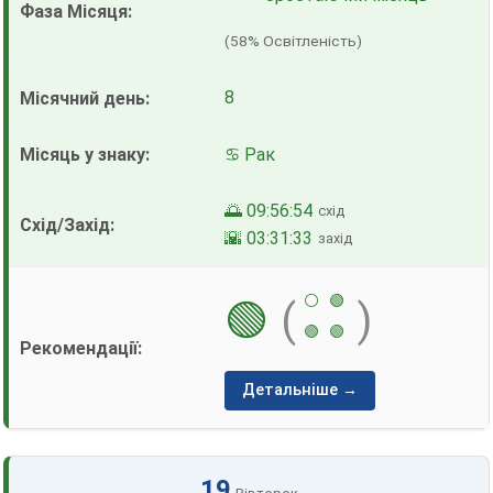
(58% Освітленість)
8
♋ Рак
🌅 09:56:54
схід
🌇 03:31:33
захід
⚪
🟢
🟢
(
)
🟢
🟢
Детальніше →
19