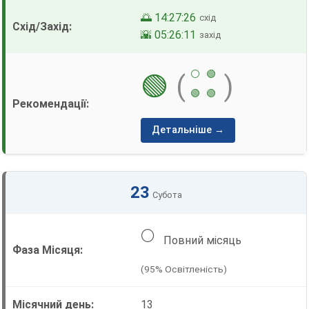
🌅 14:27:26
схід
🌇 05:26:11
захід
⚪
🟢
🟢
(
)
🟢
🟢
Детальніше →
23
Субота
🌕
Повний місяць
(95% Освітленість)
13