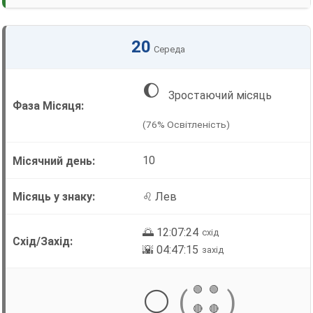
20
Середа
🌔
Зростаючий місяць
(76% Освітленість)
10
♌ Лев
🌅 12:07:24
схід
🌇 04:47:15
захід
🟢
🟢
⚪
(
)
🔴
🔴