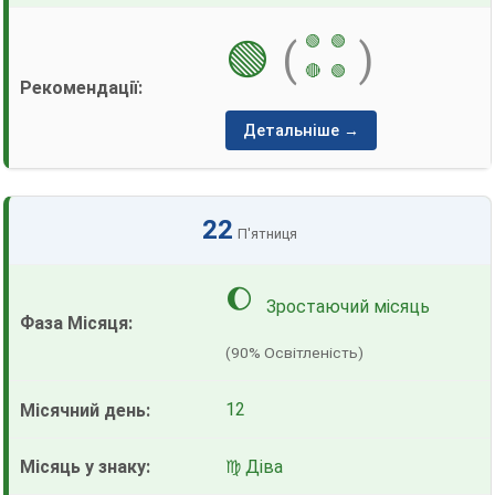
🟢
🟢
🟢
(
)
🔴
🟢
Детальніше →
22
П'ятниця
🌔
Зростаючий місяць
(90% Освітленість)
12
♍ Діва