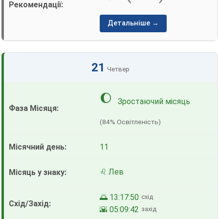
Детальніше →
21
Четвер
🌔
Зростаючий місяць
(84% Освітленість)
11
♌ Лев
🌅 13:17:50
схід
🌇 05:09:42
захід