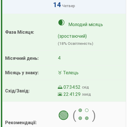
14
Четвер
🌒
Молодий місяць
(зростаючий)
(18% Освітленість)
4
♉ Телець
🌅 07:34:52
схід
🌇 22:41:29
захід
🟢
⚪
🟢
(
)
🟢
🟢