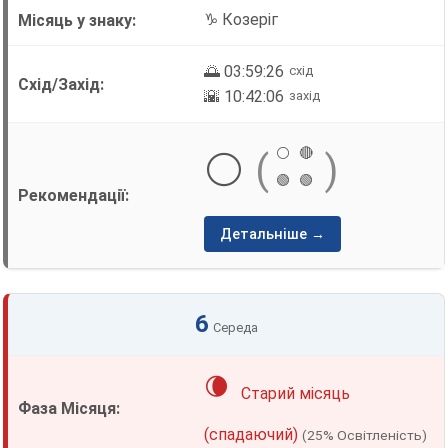
♑ Козеріг
🌅 03:59:26
схід
🌇 10:42:06
захід
⚪
🔴
⚪
(
)
🟢
🟢
Детальніше →
6
Середа
🌘
Старий місяць
(спадаючий)
(25% Освітленість)