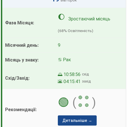
Вівторок
🌔
Зростаючий місяць
(68% Освітленість)
9
♋ Рак
🌅 10:58:56
схід
🌇 04:15:41
захід
🔴
🟢
🟢
(
)
🟢
🟢
Детальніше →