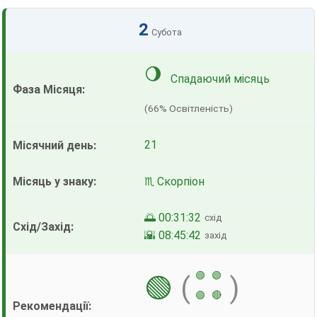
2
Субота
🌖
Спадаючий місяць
(66% Освітленість)
21
♏ Скорпіон
🌅 00:31:32
схід
🌇 08:45:42
захід
🟢
🟢
🟢
(
)
🟢
🔴