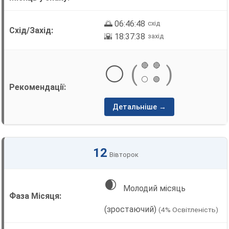
🌅 06:46:48
схід
🌇 18:37:38
захід
🔴
🔴
⚪
(
)
⚪
🟢
Детальніше →
12
Вівторок
🌒
Молодий місяць
(зростаючий)
(4% Освітленість)