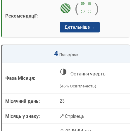
🟢
🟢
🟢
(
)
⚪
⚪
Детальніше →
4
Понеділок
🌗
Остання чверть
(46% Освітленість)
23
♐ Стрілець