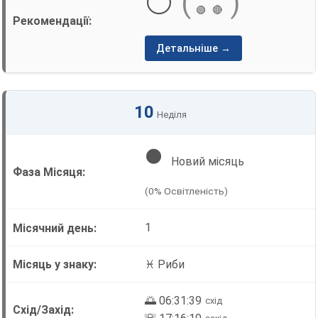
⚪
(
)
🟢
🔴
Детальніше →
10
Неділя
🌑
Новий місяць
(0% Освітленість)
1
♓ Риби
🌅 06:31:39
схід