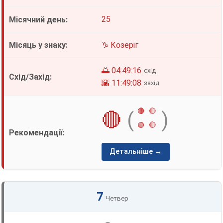
25
♑ Козеріг
🌅 04:49:16
схід
🌇 11:49:08
захід
🔴
🔴
🔴
(
)
🟢
🔴
Детальніше →
7
Четвер