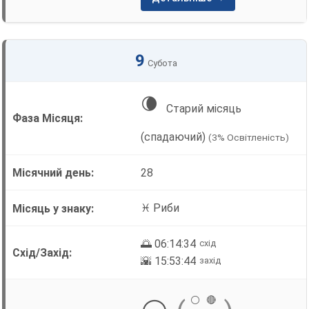
9
Субота
🌘
Старий місяць
(спадаючий)
(3% Освітленість)
28
♓ Риби
🌅 06:14:34
схід
🌇 15:53:44
захід
⚪
🔴