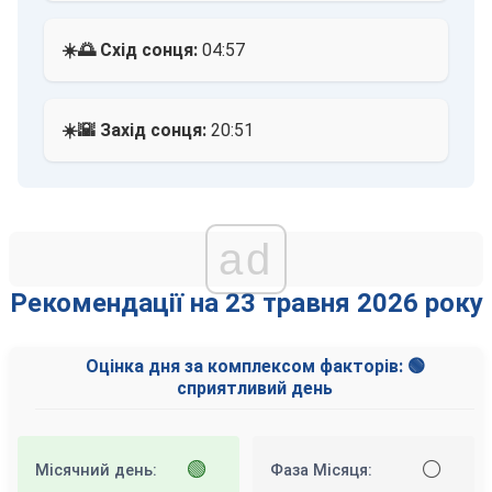
☀️🌅 Схід сонця:
04:57
☀️🌇 Захід сонця:
20:51
ad
Рекомендації на 23 травня 2026 року
Оцінка дня за комплексом факторів: 🟢
сприятливий день
🟢
⚪
Місячний день:
Фаза Місяця: