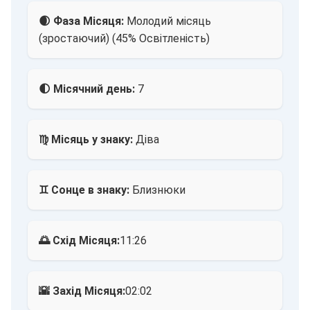
🌒 Фаза Місяця:
Молодий місяць
(зростаючий) (45% Освітленість)
🌓 Місячний день:
7
♍ Місяць у знаку:
Діва
♊ Сонце в знаку:
Близнюки
🌅 Схід Місяця:
11:26
🌇 Захід Місяця:
02:02