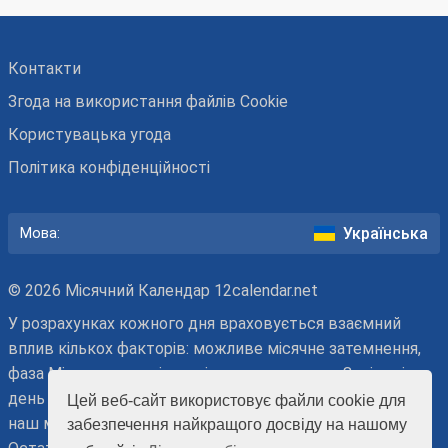
Контакти
Згода на використання файлів Cookie
Користувацька угода
Політика конфіденційності
Українська
Мова:
© 2026 Місячний Календар 12calendar.net
У розрахунках кожного дня враховується взаємний
вплив кількох факторів: можливе місячне затемнення,
фаза Місяця, черговість місячного дня, знак Зодіаку і
день тижня. При плануванні активності враховуйте, що
Цей веб-сайт використовує файли cookie для
наш місячний календар має рекомендаційний характер.
забезпечення найкращого досвіду на нашому