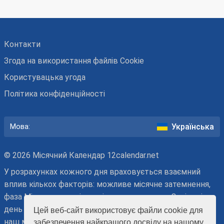
Контакти
Згода на використання файлів Cookie
Користувацька угода
Політика конфіденційності
Українська
Мова:
© 2026 Місячний Календар 12calendar.net
У розрахунках кожного дня враховується взаємний
вплив кількох факторів: можливе місячне затемнення,
фаза Місяця, черговість місячного дня, знак Зодіаку і
день тижня. При плануванні активності враховуйте, що
Цей веб-сайт використовує файли cookie для
наш місячний календар має рекомендаційний характер.
забезпечення найкращого досвіду на нашому