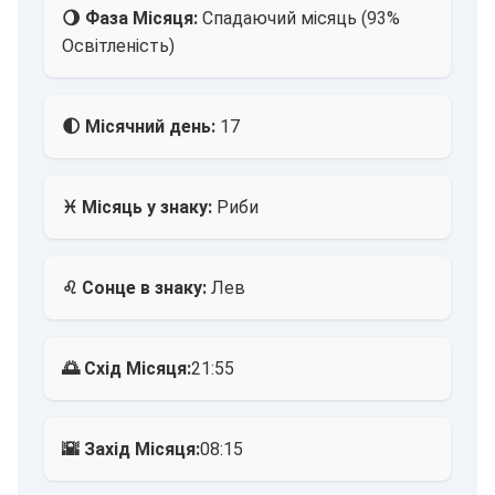
🌖 Фаза Місяця:
Спадаючий місяць (93%
Освітленість)
🌓 Місячний день:
17
♓ Місяць у знаку:
Риби
♌ Сонце в знаку:
Лев
🌅 Схід Місяця:
21:55
🌇 Захід Місяця:
08:15